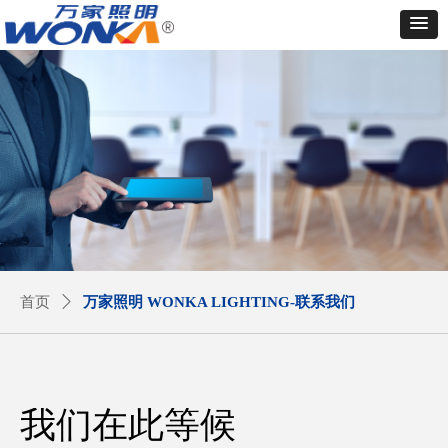
首页
ꄲ
万家照明 WONKA LIGHTING-联系我们
我们在此等候