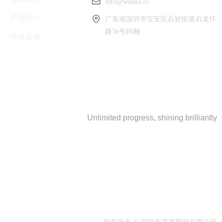
info@wonka.cc
产品中心
广东省深圳市宝安区石岩街道石龙仔
路56号B6栋
经典案例
联系我们
Unlimited progress, shining brilliantly
无限前行，‘亮’得精彩
是公司的愿景初心